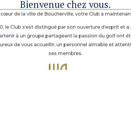
Bienvenue chez vous.
 cœur de la ville de Boucherville, votre Club a maintenan
, le Club s’est distingué par son ouverture d’esprit et a
partenir à un groupe partageant la passion du golf ont ét
 de vous accueillir, un personnel aimable et attentio
ses membres.
Bistro 19
Profiter de l'une des meilleures tables de la région
Que 
et d’une carte des vins exclusive à prix
d'aff
avantageux.