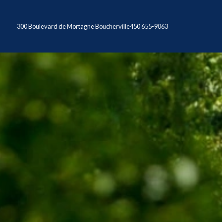
300 Boulevard de Mortagne Boucherville
450 655-9063