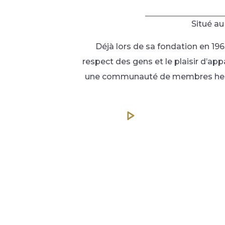
Situé au
Déjà lors de sa fondation en 1960
respect des gens et le plaisir d’ap
une communauté de membres heureux
Le parcours
Renommé pour ses verts rapides et ses
magnifiques allées, celui-ci saura vous apporter de
beaux défis.