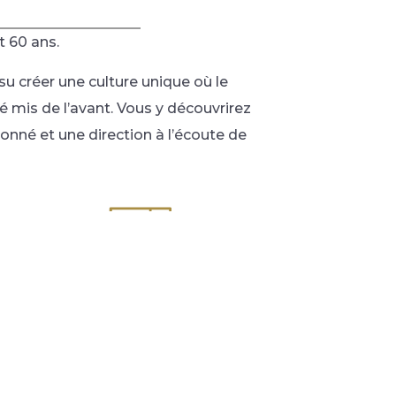
t 60 ans.
 su créer une culture unique où le
é mis de l’avant. Vous y découvrirez
nné et une direction à l’écoute de
Événements
ce soit pour votre grand jour ou une réunion
aires, laissez-nous vous offrir la paix d'esprit
d'un forfait clé en mai.